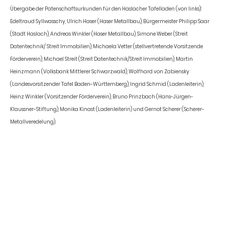
Übergabe der Patenschaftsurkunden für den Haslacher Tafelladen (von links):
Edeltraud Syllwasschy, Ulrich Haser (Haser Metallbau), Bürgermeister Philipp Saar
(Stadt Haslach), Andreas Winkler (Haser Metallbau), Simone Weber (Streit
Datentechnik/ Streit Immobilien), Michaela Vetter (stellvertretende Vorsitzende
Förderverein), Michael Streit (Streit Datentechnik/Streit Immobilien), Martin
Heinzmann (Volksbank Mittlerer Schwarzwald), Wolfhard von Zabiensky
(Landesvorsitzender Tafel Baden-Württemberg), Ingrid Schmid (Ladenleiterin),
Heinz Winkler (Vorsitzender Förderverein), Bruno Prinzbach (Hans-Jürgen-
Klaussner-Stiftung), Monika Kinast (Ladenleiterin) und Gernot Scherer (Scherer-
Metallveredelung).